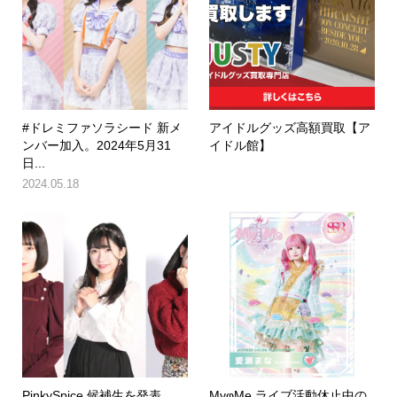
#ドレミファソラシード 新メ
アイドルグッズ高額買取【ア
ンバー加入。2024年5月31
イドル館】
日...
2024.05.18
PinkySpice 候補生を発表。
MyφMe ライブ活動休止中の