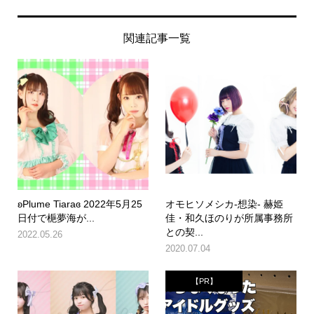
関連記事一覧
ʚPlume Tiaraɞ 2022年5月25
オモヒソメシカ-想染- 赫姫
日付で梔夢海が...
佳・和久ほのりが所属事務所
との契...
2022.05.26
2020.07.04
【PR】