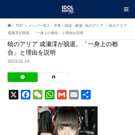
TOP
メンバー加入・卒業・脱退・解雇
,
暁のアリア
暁のアリア
成瀬澪が脱退。「一身上の都合」と理由を説明
暁のアリア 成瀬澪が脱退。「一身上の都
合」と理由を説明
2023.01.14
X
Facebook
WeChat
WhatsApp
Gmail
Email
共
有