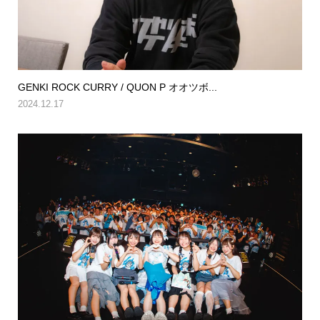
GENKI ROCK CURRY / QUON P オオツボ...
2024.12.17