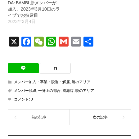
DA･BAMBI 新メンバーが
加入。2023年3月10日のラ
イブでお披露目
2023年3月4日
X
Facebook
WeChat
WhatsApp
Gmail
Email
共
有
メンバー加入・卒業・脱退・解雇
,
暁のアリア
メンバー脱退
,
一身上の都合
,
成瀬澪
,
暁のアリア
コメント:
0