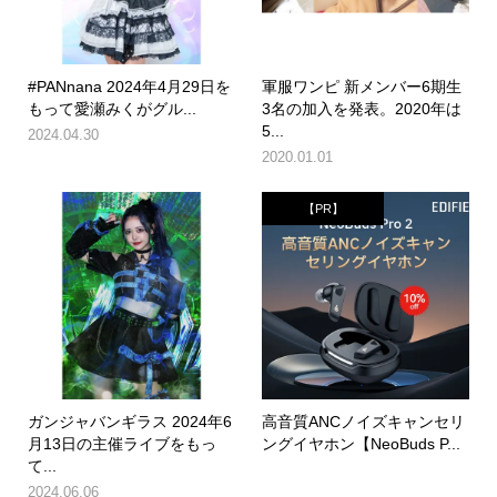
#PANnana 2024年4月29日を
軍服ワンピ 新メンバー6期生
もって愛瀬みくがグル...
3名の加入を発表。2020年は
5...
2024.04.30
2020.01.01
【PR】
ガンジャバンギラス 2024年6
高音質ANCノイズキャンセリ
月13日の主催ライブをもっ
ングイヤホン【NeoBuds P...
て...
2024.06.06