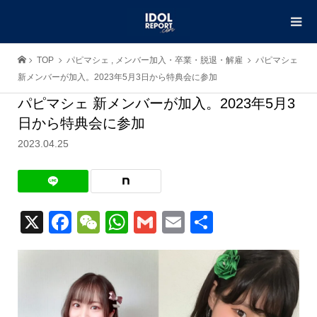
TOP
パピマシェ
,
メンバー加入・卒業・脱退・解雇
パピマシェ
新メンバーが加入。2023年5月3日から特典会に参加
パピマシェ 新メンバーが加入。2023年5月3
日から特典会に参加
2023.04.25
X
Facebook
WeChat
WhatsApp
Gmail
Email
共
有