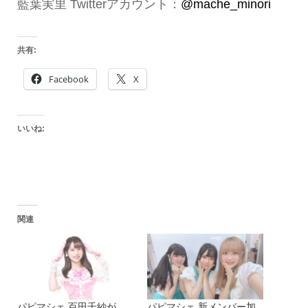
藍葉実里 Twitterアカウント：
@mache_minori
共有:
Facebook
X
いいね:
関連
パピマシェ 百田千紗が
パピマシェ 新メンバー加