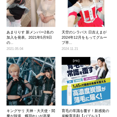
あまりりす 新メンバー2名の
天空のシラバス 日吉えまが
加入を発表。2021年5月9日
2024年12月をもってグルー
の...
プ卒...
2021.05.04
2024.11.21
【PR】
キングサリ 天神・大天使・閻
育毛の常識を覆す！新感覚の
魔が脱退、蝶羽れいが卒業
炭酸育毛剤【バブルス】