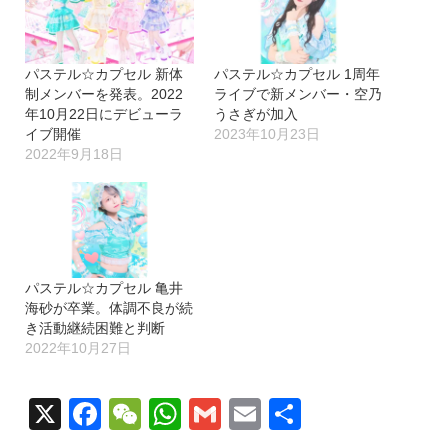
パステル☆カプセル 新体
パステル☆カプセル 1周年
制メンバーを発表。2022
ライブで新メンバー・空乃
年10月22日にデビューラ
うさぎが加入
イブ開催
2023年10月23日
2022年9月18日
パステル☆カプセル 亀井
海砂が卒業。体調不良が続
き活動継続困難と判断
2022年10月27日
X
Facebook
WeChat
WhatsApp
Gmail
Email
共
有