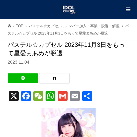
TOP
パステル☆カプセル
,
メンバー加入・卒業・脱退・解雇
パ
ステル☆カプセル 2023年11月3日をもって星愛まあめが脱退
パステル☆カプセル 2023年11月3日をもっ
て星愛まあめが脱退
2023.11.04
X
Facebook
WeChat
WhatsApp
Gmail
Email
共
有