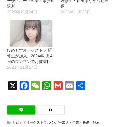
ーがグループ卒業・事務所
研修生・長濱るなが活動辞
退所
退
2025年10月24日
2023年11月26日
ひめもすオーケストラ 研
修生が加入。2024年1月4
日のワンマンでお披露目
2023年11月17日
X
Facebook
WeChat
WhatsApp
Gmail
Email
共
有
ひめもすオーケストラ
,
メンバー加入・卒業・脱退・解雇