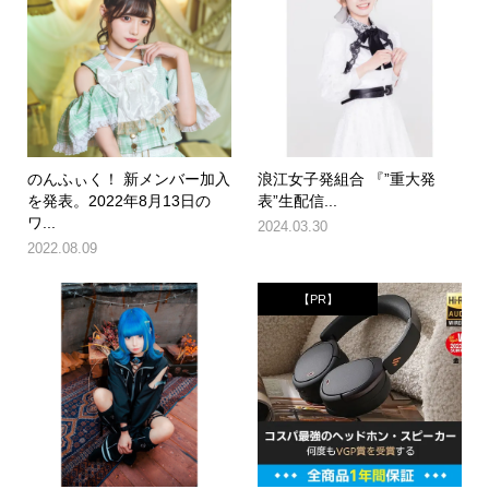
のんふぃく！ 新メンバー加入
浪江女子発組合 『”重大発
を発表。2022年8月13日の
表”生配信...
ワ...
2024.03.30
2022.08.09
【PR】