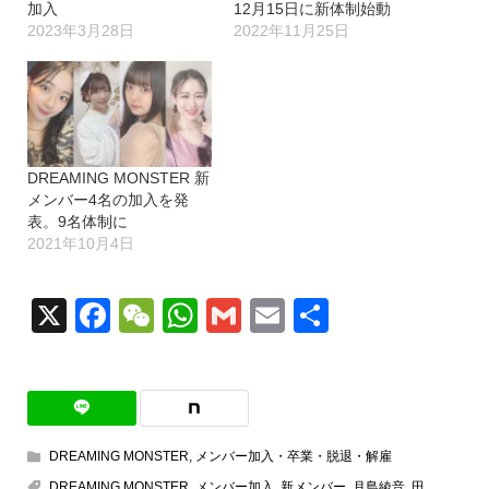
加入
12月15日に新体制始動
2023年3月28日
2022年11月25日
DREAMING MONSTER 新
メンバー4名の加入を発
表。9名体制に
2021年10月4日
X
Facebook
WeChat
WhatsApp
Gmail
Email
共
有
DREAMING MONSTER
,
メンバー加入・卒業・脱退・解雇
DREAMING MONSTER
,
メンバー加入
,
新メンバー
,
月島綾音
,
田