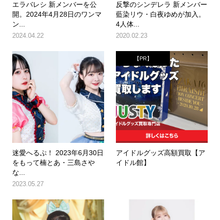
エラバレシ 新メンバーを公
反撃のシンデレラ 新メンバー
開。2024年4月28日のワンマ
藍染リウ・白夜ゆめが加入。
ン...
4人体...
2024.04.22
2020.02.23
【PR】
迷愛へるぷ！ 2023年6月30日
アイドルグッズ高額買取【ア
をもって楠とあ・三島さや
イドル館】
な...
2023.05.27