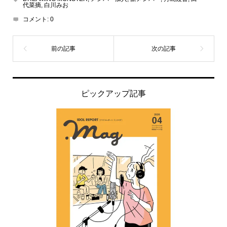
代菜摘
,
白川みお
コメント:
0
ピックアップ記事