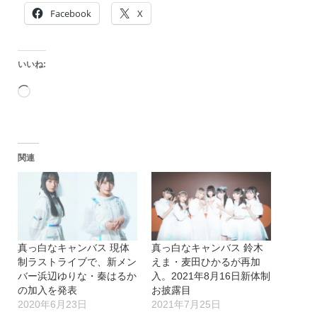
Facebook
X
いいね:
読
み
込
関連
み
中…
真っ白なキャンバス 現体
真っ白なキャンバス 鈴木
制ラストライブで、新メン
えま・麦田ひかるが再加
バー浜辺ゆりな・秦はるか
入。2021年8月16日新体制
の加入を発表
お披露目
2020年6月23日
2021年7月25日