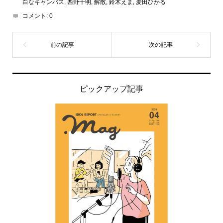
白なキャンバス
,
西野千明
,
解散
,
鈴木えま
,
麦田ひかる
コメント:
0
ピックアップ記事