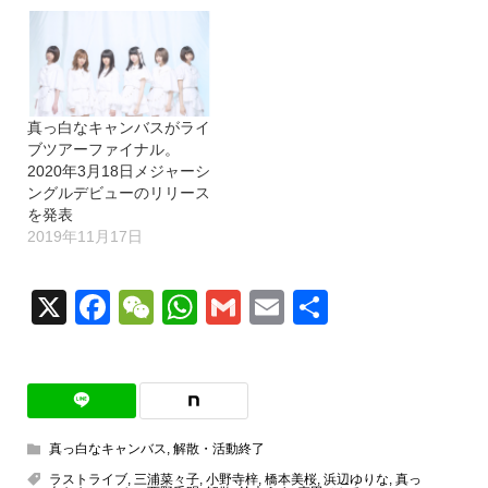
真っ白なキャンバスがライ
ブツアーファイナル。
2020年3月18日メジャーシ
ングルデビューのリリース
を発表
2019年11月17日
X
Facebook
WeChat
WhatsApp
Gmail
Email
共
有
真っ白なキャンバス
,
解散・活動終了
ラストライブ
,
三浦菜々子
,
小野寺梓
,
橋本美桜
,
浜辺ゆりな
,
真っ