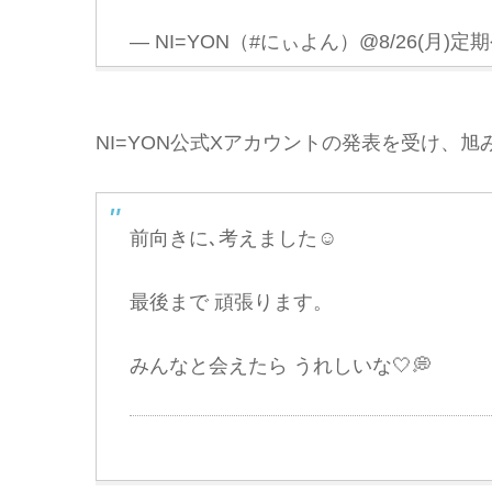
— NI=YON（#にぃよん）@8/26(月)定期
NI=YON公式Xアカウントの発表を受け、
前向きに､考えました☺️
最後まで 頑張ります。
みんなと会えたら うれしいな🤍💭