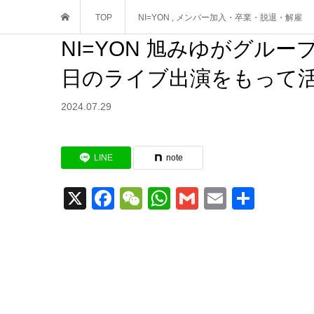
TOP
NI=YON
,
メンバー加入・卒業・脱退・解雇
NI=YON 旭みゆがグルー
日のライブ出演をもって
2024.07.29
LINE
note
X
Facebook
WeChat
WhatsApp
Gmail
Email
共
有