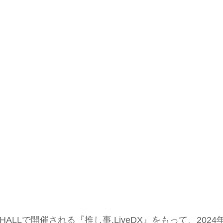
Y HALLで開催される『推し事.LiveDX』をもって、2024