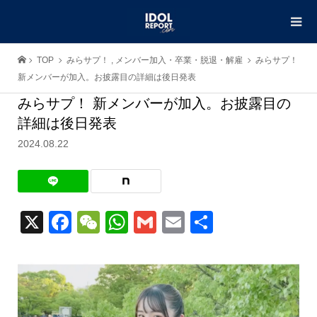
TOP
みらサプ！
,
メンバー加入・卒業・脱退・解雇
みらサプ！
新メンバーが加入。お披露目の詳細は後日発表
みらサプ！ 新メンバーが加入。お披露目の
詳細は後日発表
2024.08.22
X
Facebook
WeChat
WhatsApp
Gmail
Email
共
有