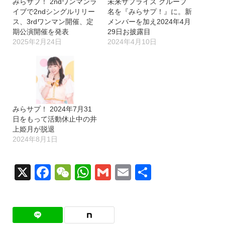
みらサプ！ 2ndワンマンラ
未来サプライズ グループ
イブで2ndシングルリリー
名を『みらサプ！』に。新
ス、3rdワンマン開催、定
メンバーを加え2024年4月
期公演開催を発表
29日お披露目
2025年2月24日
2024年4月10日
みらサプ！ 2024年7月31
日をもって活動休止中の井
上姫月が脱退
2024年8月1日
X
Facebook
WeChat
WhatsApp
Gmail
Email
共
有