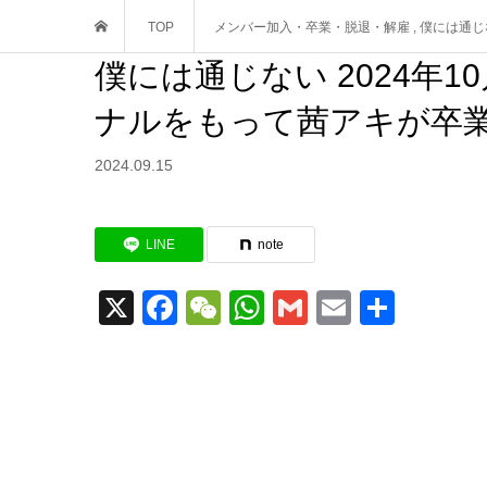
TOP
メンバー加入・卒業・脱退・解雇
,
僕には通じ
僕には通じない 2024年
ナルをもって茜アキが卒
2024.09.15
LINE
note
X
Facebook
WeChat
WhatsApp
Gmail
Email
共
有