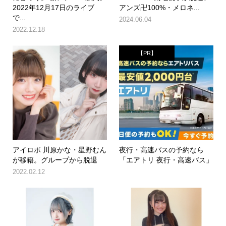
2022年12月17日のライブ
アンズ卍100%・メロネ...
で...
2024.06.04
2022.12.18
【PR】
アイロボ 川原かな・星野むん
夜行・高速バスの予約なら
が移籍。グループから脱退
「エアトリ 夜行・高速バス」
2022.02.12