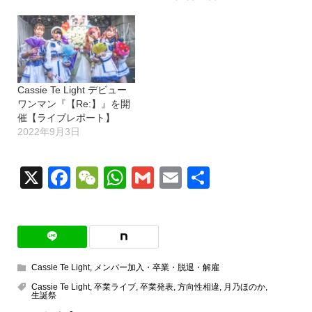
Cassie Te Light デビュー
ワンマン『【Re:】』を開
催【ライブレポート】
2022年9月3日
X
Facebook
WeChat
WhatsApp
Gmail
Email
共
有
Cassie Te Light
,
メンバー加入・卒業・脱退・解雇
Cassie Te Light
,
卒業ライブ
,
卒業発表
,
方向性相違
,
月乃ほのか
,
生誕祭