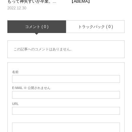
もって神矢すいが卒業。...
【ABEMA】
2022.12.30
コメント ( 0 )
トラックバック ( 0 )
この記事へのコメントはありません。
名前
E-MAIL ※ 公開されません
URL