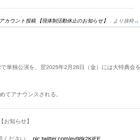
式Xアカウント投稿 【現体制活動休止のお知らせ】
より抜粋
 b2で単独公演を、翌2025年2月28日（金）には大特典会
めてアナウンスされる。
【お知らせ】
読ください。
pic.twitter.com/ey98k2KiEE