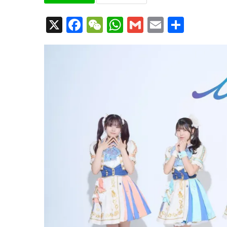
X
Facebook
WeChat
WhatsApp
Gmail
Email
共
有