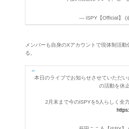
— iSPY【Official】 (@
メンバーも自身のXアカウントで現体制活動
る。
本日のライブでお知らせさせていただいた通
の活動を休
2月末まで今のiSPYを5人らしく
https
— 萩田こころ【iSPY】 (@k