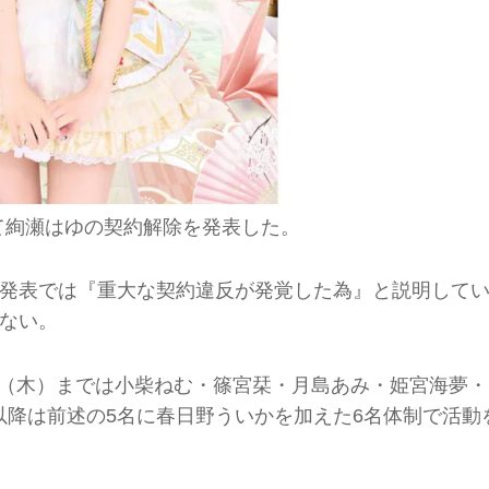
って絢瀬はゆの契約解除を発表した。
発表では『重大な契約違反が発覚した為』と説明して
ない。
6日（木）までは小柴ねむ・篠宮栞・月島あみ・姫宮海夢・
）以降は前述の5名に春日野ういかを加えた6名体制で活動