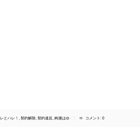
レとハレ！
,
契約解除
,
契約違反
,
絢瀬はゆ
コメント:
0