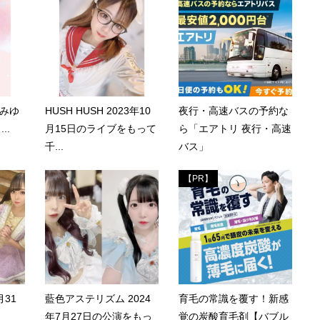
比奈みゆ
HUSH HUSH 2023年10
夜行・高速バスの予約な
..
月15日のライブをもって
ら「エアトリ 夜行・高速
千...
バス」
【PR】
月31
藍色アステリズム 2024
育毛の常識を覆す！新感
り
年7月27日の公演をもっ
覚の炭酸育毛剤【バブル