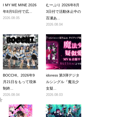
I MY ME MINE 2026
むーぷり 2026年8月
年8月5日付で広...
3日付で活動休止中の
2026.08.05
百瀬あ...
2026.08.04
い
BOCCHI。2026年9
idoress 第3弾デジタ
月21日をもって現体
ルシングル『魔法少
制終...
女疑...
2026.08.04
2026.08.03
を