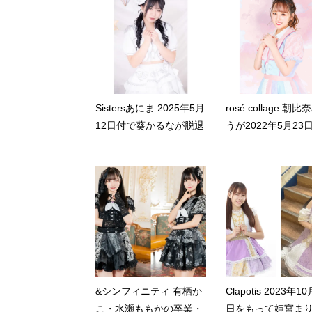
Sistersあにま 2025年5月
rosé collage 朝
12日付で葵かるなが脱退
うが2022年5月23日.
&シンフィニティ 有栖か
Clapotis 2023年10
こ・水瀬ももかの卒業・
日をもって姫宮ま