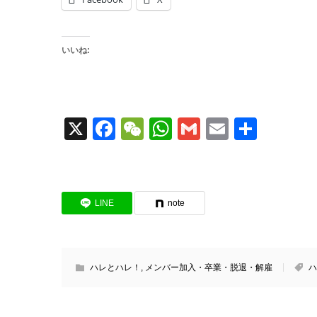
いいね:
X
Facebook
WeChat
WhatsApp
Gmail
Email
共
有
LINE
note
ハレとハレ！
,
メンバー加入・卒業・脱退・解雇
ハ