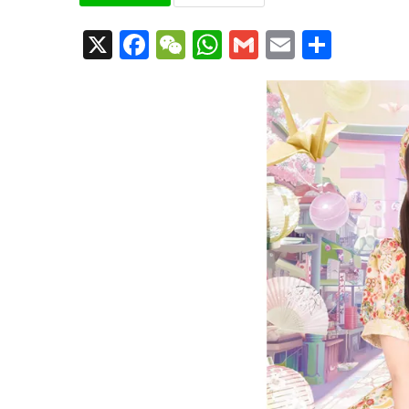
X
Facebook
WeChat
WhatsApp
Gmail
Email
共
有