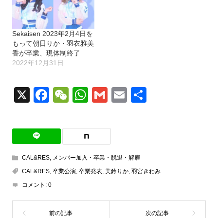
Sekaisen 2023年2月4日を
もって朝日りか・羽衣雅美
香が卒業、現体制終了
2022年12月31日
X
Facebook
WeChat
WhatsApp
Gmail
Email
共
有
CAL&RES
,
メンバー加入・卒業・脱退・解雇
CAL&RES
,
卒業公演
,
卒業発表
,
美鈴りか
,
羽宮きわみ
コメント:
0