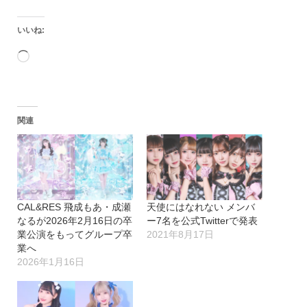
いいね:
読
み
込
関連
み
中…
CAL&RES 飛成もあ・成瀬
天使にはなれない メンバ
なるが2026年2月16日の卒
ー7名を公式Twitterで発表
業公演をもってグループ卒
2021年8月17日
業へ
2026年1月16日