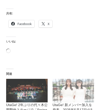
共有:
Facebook
X
いいね:
読
み
込
関連
み
中…
UtaGe! 2年ぶりの代々木公
UtaGe! 新メンバー加入を
園野外ステージで「Spring
発表。2025年5月17日の3