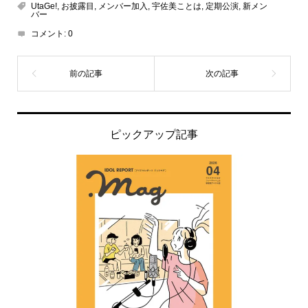
UtaGe!
,
お披露目
,
メンバー加入
,
宇佐美ことは
,
定期公演
,
新メン
バー
コメント:
0
ピックアップ記事