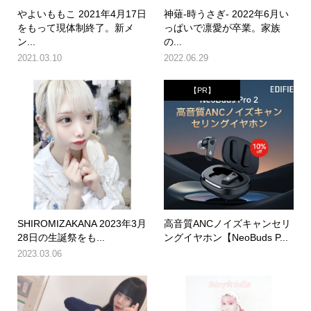
やよいももこ 2021年4月17日
神薙-時うさぎ- 2022年6月い
をもって現体制終了。新メ
っぱいで凛愛が卒業。家族
ン...
の...
2021.03.10
2022.06.29
【PR】
SHIROMIZAKANA 2023年3月
高音質ANCノイズキャンセリ
28日の生誕祭をも...
ングイヤホン【NeoBuds P...
2023.03.06