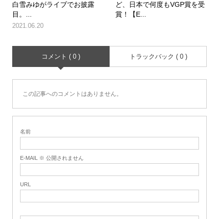
白雪みゆがライブでお披露
ど、日本で何度もVGP賞を受
目。...
賞！【E...
2021.06.20
コメント ( 0 )
トラックバック ( 0 )
この記事へのコメントはありません。
名前
E-MAIL ※ 公開されません
URL