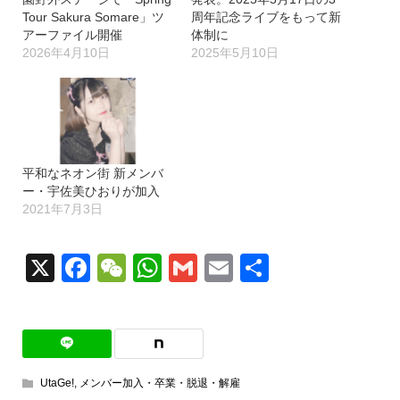
Tour Sakura Somare」ツ
周年記念ライブをもって新
アーファイル開催
体制に
2026年4月10日
2025年5月10日
平和なネオン街 新メンバ
ー・宇佐美ひおりが加入
2021年7月3日
X
Facebook
WeChat
WhatsApp
Gmail
Email
共
有
UtaGe!
,
メンバー加入・卒業・脱退・解雇