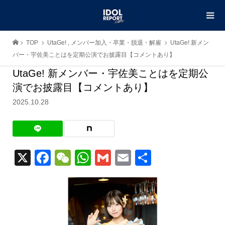
TOP
UtaGe!
,
メンバー加入・卒業・脱退・解雇
UtaGe! 新メン
バー・宇佐美ことはを定期公演でお披露目【コメントあり】
UtaGe! 新メンバー・宇佐美ことはを定期公
演でお披露目【コメントあり】
2025.10.28
X
Facebook
WeChat
WhatsApp
Gmail
Email
共
有