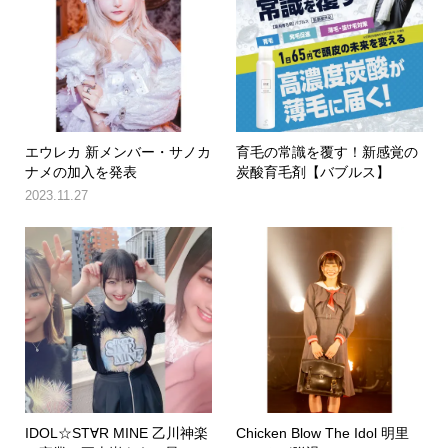
エウレカ 新メンバー・サノカ
育毛の常識を覆す！新感覚の
ナメの加入を発表
炭酸育毛剤【バブルス】
2023.11.27
IDOL☆ST∀R MINE 乙川神楽
Chicken Blow The Idol 明里