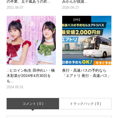
の卒業、五十嵐あうの昇...
みかんが脱退...
2021.06.07
2026.04.27
【PR】
∴ヒロイン転生 田仲れい・楠
夜行・高速バスの予約なら
木彩菜が2024年4月30日を
「エアトリ 夜行・高速バス」
も...
2024.05.01
コメント ( 0 )
トラックバック ( 0 )