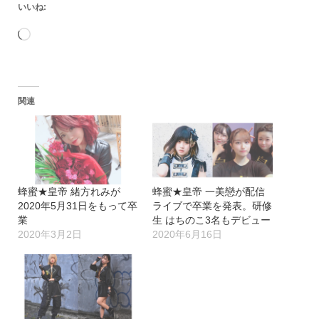
いいね:
読
み
込
関連
み
中…
蜂蜜★皇帝 緒方れみが
蜂蜜★皇帝 一美戀が配信
2020年5月31日をもって卒
ライブで卒業を発表。研修
業
生 はちのこ3名もデビュー
2020年3月2日
2020年6月16日