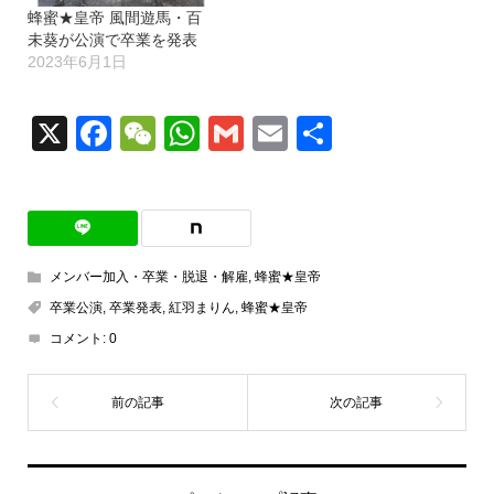
蜂蜜★皇帝 風間遊馬・百
未葵が公演で卒業を発表
2023年6月1日
X
Facebook
WeChat
WhatsApp
Gmail
Email
共
有
メンバー加入・卒業・脱退・解雇
,
蜂蜜★皇帝
卒業公演
,
卒業発表
,
紅羽まりん
,
蜂蜜★皇帝
コメント:
0