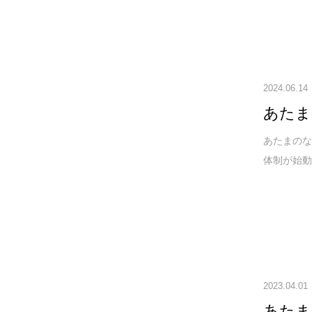
【PR】
夜行・
ス」
2022.12.28
あたま
へ。2