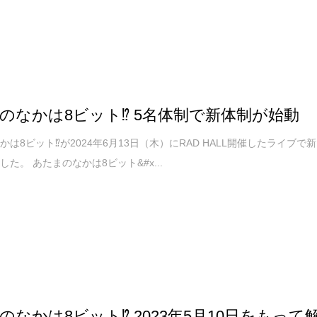
高速バスの予約なら「エアトリ 夜行・高速
のなかは8ビット⁉︎ 新メンバー加入し新体制
023年1月9日にお披露目