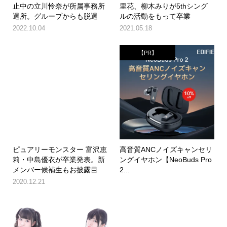
止中の立川怜奈が所属事務所
里花、柳木みりが5thシング
退所。グループからも脱退
ルの活動をもって卒業
2022.10.04
2021.05.18
【PR】
ピュアリーモンスター 富沢恵
高音質ANCノイズキャンセリ
莉・中島優衣が卒業発表。新
ングイヤホン【NeoBuds Pro
メンバー候補生もお披露目
2...
2020.12.21