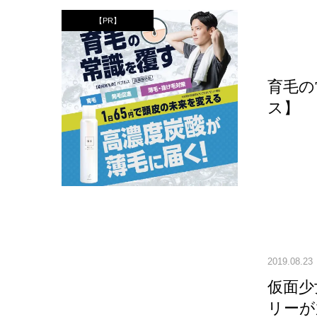
【PR】
育毛の
ス】
2019.08.23
仮面少
リーが