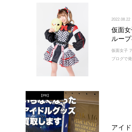
2022.08.22
仮面女
ループ
仮面女子 
ブログで発
【PR】
アイド