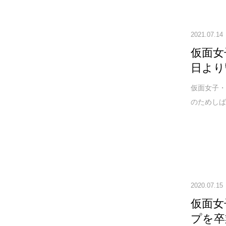
2021.07.14
仮面女
日より
仮面女子・
のためしば
2020.07.15
仮面女
プを卒