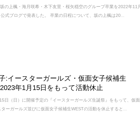
坂の上楓・海月咲希・木下友里・桜矢穏空のグループ卒業を2022年11
）公式ブログで発表した。 卒業の日程について、坂の上楓は20...
子:イースターガールズ・仮面女子候補生
 2023年1月15日をもって活動休止
1月15日（日）に開催予定の『イースターガールズ生誕祭』をもって、仮
スターガールズ並びに仮面女子候補生WESTの活動を休止すると...