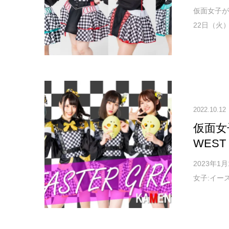
仮面女子が
22日（火
2022.10.12
仮面女
WEST
2023年
女子:イー