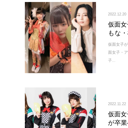
2022.12.20
仮面女
もな・
仮面女子
面女子・
子...
2022.11.22
仮面女
が卒業