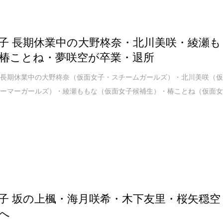
子 長期休業中の大野柊奈・北川美咲・綾瀬も
椿ことね・夢咲空が卒業・退所
が長期休業中の大野柊奈（仮面女子・スチームガールズ）・北川美咲（
アーマーガールズ）・綾瀬ももな（仮面女子候補生）・椿ことね（仮面
子 坂の上楓・海月咲希・木下友里・桜矢穏空
へ