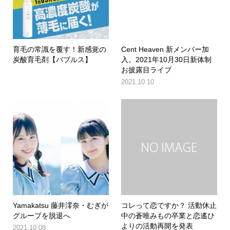
育毛の常識を覆す！新感覚の
Cent Heaven 新メンバー加
炭酸育毛剤【バブルス】
入。2021年10月30日新体制
お披露目ライブ
2021.10.10
Yamakatsu 藤井澪奈・むぎが
コレって恋ですか？ 活動休止
グループを脱退へ
中の蒼唯みもの卒業と恋遙ひ
よりの活動再開を発表
2021.10.08