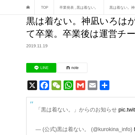
TOP
卒業発表
,
黒は着ない。
黒は着ない。神
黒は着ない。神凪いろはが2
て卒業。卒業後は運営チ
2019.11.19
LINE
note
X
Facebook
WeChat
WhatsApp
Gmail
Email
共
有
「黒は着ない。」からのお知らせ
pic.tw
— (公式)黒は着ない。 (@kurokina_info)