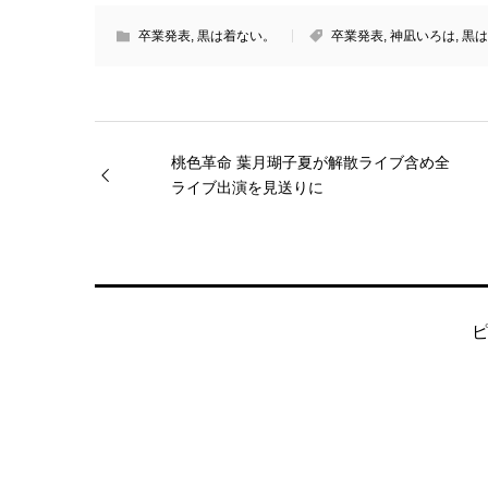
卒業発表
,
黒は着ない。
卒業発表
,
神凪いろは
,
黒は
桃色革命 葉月瑚子夏が解散ライブ含め全
ライブ出演を見送りに