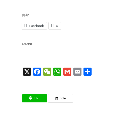
共有:
Facebook
X
いいね:
X
Facebook
WeChat
WhatsApp
Gmail
Email
共
有
LINE
note