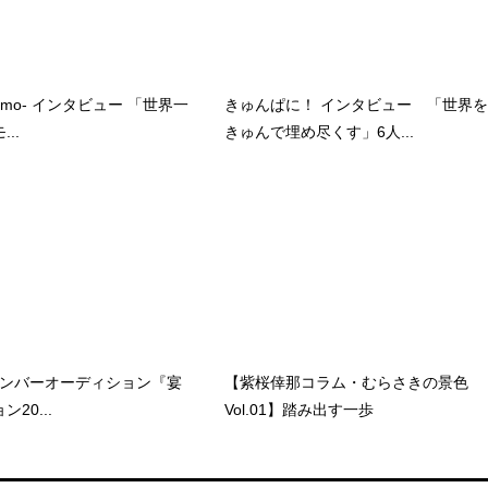
kumo- インタビュー 「世界一
きゅんぱに！ インタビュー 「世界を
..
きゅんで埋め尽くす」6人...
 新メンバーオーディション『宴
【紫桜倖那コラム・むらさきの景色
20...
Vol.01】踏み出す一歩