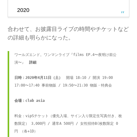
2020
合わせて、お披露目ライブの時間やチケットなど
の詳細も明らかになった。
ワールズエンド。ワンマンライブ『films EP.4〜夜明け前公
演〜』
　詳細

日時：2020年4月11日（土）　
開場 18:10 / 開演 19:00

17:00〜17:40 事前物販 / 19:50〜21:30 物販・特典会
会場：club asia
料金：vipSチケット（優先入場、サイン入り限定生写真付き、枚
数限定） 3,000円 / 通常A 500円 / 女性招待B(枚数限定 0
円 （各+1D）