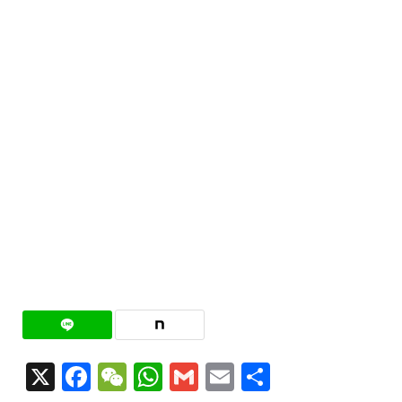
X
Facebook
WeChat
WhatsApp
Gmail
Email
共