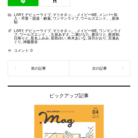
LARY
,
デビューライブ
,
マリオネッ。
,
メイビーME
,
メンバー加
入・卒業・脱退・解雇
,
ワンマンライブ
,
ワールズエンド。
,
新体
制
LARY
,
デビューライブ
,
マリオネッ。
,
メイビーME
,
ワンマンライ
ブ
,
ワールズエンド。
,
久留あずさ
,
二瀬ひなた
,
夏目りと
,
新体制
,
日南りと
,
星名ふみみ
,
星島ゆい
,
柊木あいな
,
深月かおり
,
百瀬あ
ぐり
,
神藤愛奈
コメント:
0
ピックアップ記事