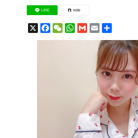
LINE
note
X
Facebook
WeChat
WhatsApp
Gmail
Email
共
有