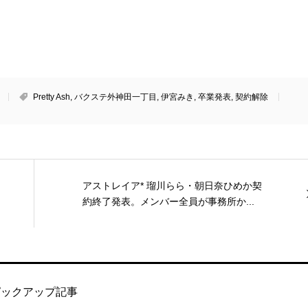
Pretty Ash
,
バクステ外神田一丁目
,
伊宮みき
,
卒業発表
,
契約解除
アストレイア* 瑠川らら・朝日奈ひめか契
約終了発表。メンバー全員が事務所か...
ピックアップ記事