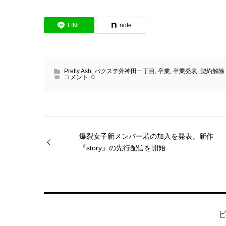
LINE
note
Pretty Ash
,
バクステ外神田一丁目
,
卒業
,
卒業発表
,
契約解除
コメント:
0
爆裂女子新メンバー若の加入を発表。新作
『story』の先行配信を開始