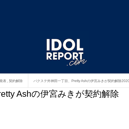
発表
,
契約解除
バクステ外神田一丁目、Pretty Ashの伊宮みきが契約解除202
tty Ashの伊宮みきが契約解除