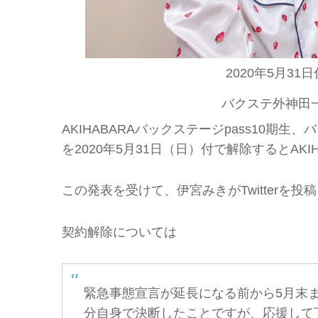
2020年5月3
バクステ外神田一丁
AKIHABARAバックステージpass10期生、
を2020年5月31日（日）付で解除するとAKIH
この発表を受けて、伊宮みきがTwitterを
契約解除については
緊急事態宣言が延長になる前から5月末
分自身で決断したことですが、応援して