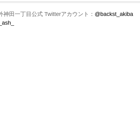
テ外神田一丁目公式 Twitterアカウント：
@backst_akiba
_ash_