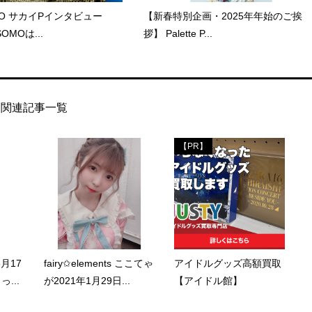
MO サカイPインタビュー
【新春特別企画・2025年年始のご挨
OMOは...
拶】 Palette P...
関連記事一覧
【PR】
6月17
fairy✩elements ここてゃ
アイドルグッズ高額買取
...
が2021年1月29日...
【アイドル館】