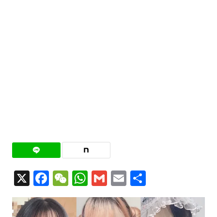
X
Facebook
WeChat
WhatsApp
Gmail
Email
共
有