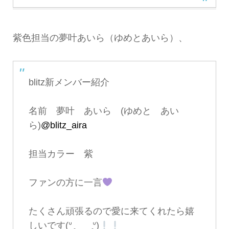
紫色担当の夢叶あいら（ゆめとあいら）、
blitz新メンバー紹介
名前 夢叶 あいら (ゆめと あい
ら)
@blitz_aira
担当カラー 紫
ファンの方に一言
たくさん頑張るので愛に来てくれたら嬉
しいです(ᐡ ̥_ ̫ _ ̥ᐡ)