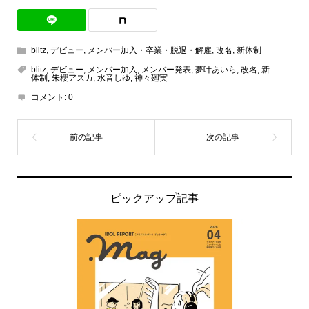
blitz
,
デビュー
,
メンバー加入・卒業・脱退・解雇
,
改名
,
新体制
blitz
,
デビュー
,
メンバー加入
,
メンバー発表
,
夢叶あいら
,
改名
,
新
体制
,
朱櫻アスカ
,
水音しゆ
,
神々廻実
コメント:
0
ピックアップ記事