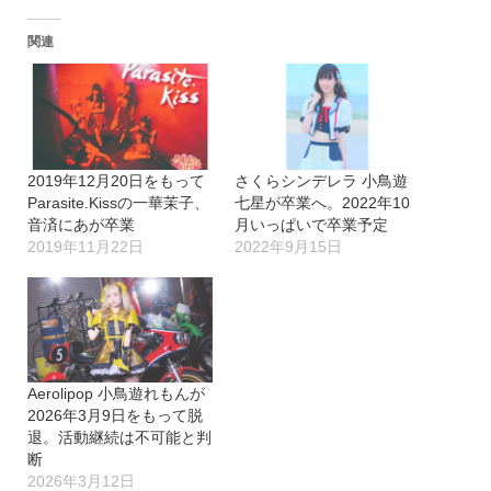
込
関連
み
中…
2019年12月20日をもって
さくらシンデレラ 小鳥遊
Parasite.Kissの一華茉子、
七星が卒業へ。2022年10
音済にあが卒業
月いっぱいで卒業予定
2019年11月22日
2022年9月15日
Aerolipop 小鳥遊れもんが
2026年3月9日をもって脱
退。活動継続は不可能と判
断
2026年3月12日