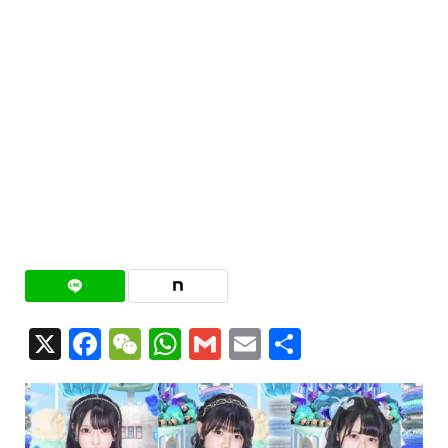
X
Facebook
WeChat
WhatsApp
Gmail
Email
共
有