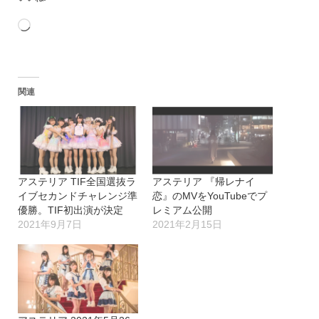
読
み
込
関連
み
中…
アステリア TIF全国選抜ラ
アステリア 『帰レナイ
イブセカンドチャレンジ準
恋』のMVをYouTubeでプ
優勝。TIF初出演が決定
レミアム公開
2021年9月7日
2021年2月15日