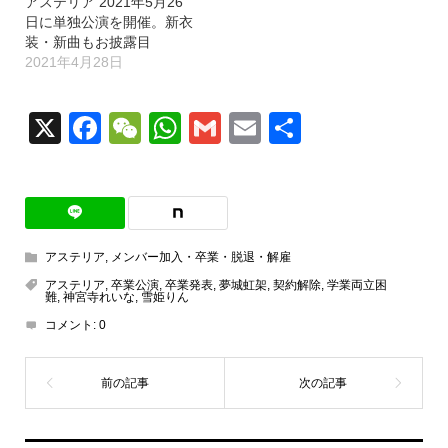
アステリア 2021年5月26
日に単独公演を開催。新衣
装・新曲もお披露目
2021年4月28日
X
Facebook
WeChat
WhatsApp
Gmail
Email
共
有
アステリア
,
メンバー加入・卒業・脱退・解雇
アステリア
,
卒業公演
,
卒業発表
,
夢城虹架
,
契約解除
,
学業両立困
難
,
神宮寺れいな
,
雪姫りん
コメント:
0