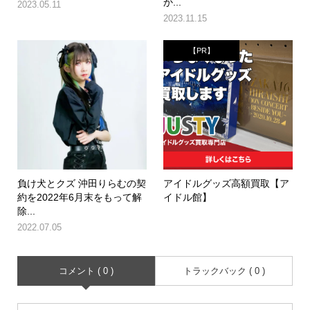
か...
2023.05.11
2023.11.15
【PR】
負け犬とクズ 沖田りらむの契
アイドルグッズ高額買取【ア
約を2022年6月末をもって解
イドル館】
除...
2022.07.05
コメント ( 0 )
トラックバック ( 0 )