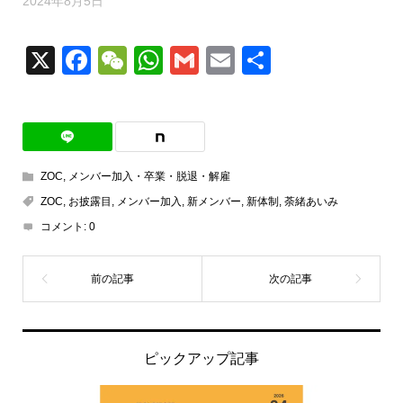
2024年8月5日
X
Facebook
WeChat
WhatsApp
Gmail
Email
共
有
ZOC
,
メンバー加入・卒業・脱退・解雇
ZOC
,
お披露目
,
メンバー加入
,
新メンバー
,
新体制
,
荼緒あいみ
コメント:
0
ピックアップ記事