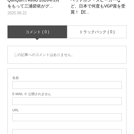
QunQun☆RiniU 2026年3月
ヘッドホン・スピーカーな
をもって三浦碧依がグ...
ど、日本で何度もVGP賞を受
賞！【E...
2025.09.22
コメント ( 0 )
トラックバック ( 0 )
この記事へのコメントはありません。
名前
E-MAIL ※ 公開されません
URL