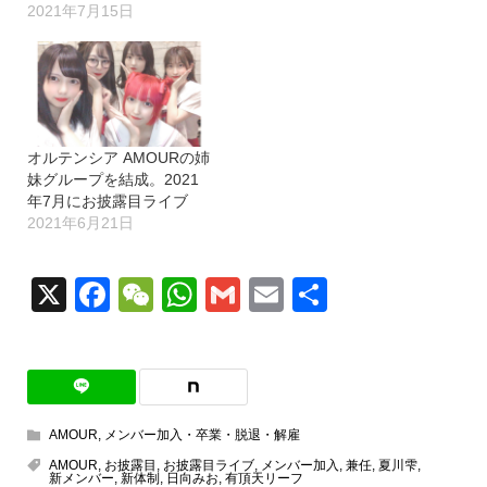
2021年7月15日
オルテンシア AMOURの姉
妹グループを結成。2021
年7月にお披露目ライブ
2021年6月21日
X
Facebook
WeChat
WhatsApp
Gmail
Email
共
有
AMOUR
,
メンバー加入・卒業・脱退・解雇
AMOUR
,
お披露目
,
お披露目ライブ
,
メンバー加入
,
兼任
,
夏川雫
,
新メンバー
,
新体制
,
日向みお
,
有頂天リーフ