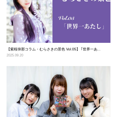
【紫桜倖那コラム・むらさきの景色 Vol.05】 ｢世界一あ...
2025.09.20