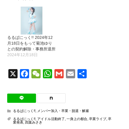
るるぱにっく!! 2024年12
月18日をもって菊池ゆり
との契約解除・事務所退所
2024年12月18日
X
Facebook
WeChat
WhatsApp
Gmail
Email
共
有
るるぱにっく!!
,
メンバー加入・卒業・脱退・解雇
るるぱにっく!!
,
アイドル活動終了
,
一身上の都合
,
卒業ライブ
,
卒
業発表
,
四葉みさき