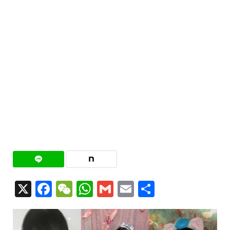
X
Facebook
WeChat
WhatsApp
Gmail
Email
共
有