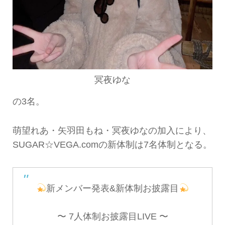
冥夜ゆな
の3名。
萌望れあ・矢羽田もね・冥夜ゆなの加入により、
SUGAR☆VEGA.comの新体制は7名体制となる。
新メンバー発表&新体制お披露目
〜 7人体制お披露目LIVE 〜