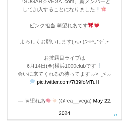
『SUGAR☆VEGA .com』新メンバーと
して加入することになりました
ピンク担当 萌望れあです
よろしくお願いします( •ᴗ• )੭✧*｡⁺⊹˚.⋆
お披露目ライブは
6月14日(金)横浜1000clubです
会いに来てくれるの待ってます⸝⸝> ·̫ <⸝⸝
pic.twitter.com/7t39foMTuH
— 萌望れあ
(@rea__vega)
May 22,
2024