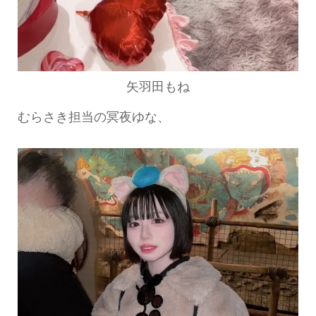
矢羽田もね
むらさき担当の冥夜ゆな、