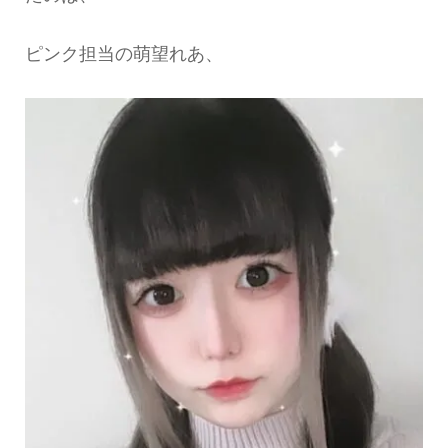
ピンク担当の萌望れあ、