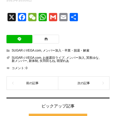
2023年10月8日
X
Facebook
WeChat
WhatsApp
Gmail
Email
共
有
SUGAR☆VEGA.com
,
メンバー加入・卒業・脱退・解雇
SUGAR☆VEGA.com
,
お披露目ライブ
,
メンバー加入
,
冥夜ゆな
,
新メンバー
,
新体制
,
矢羽田もね
,
萌望れあ
コメント:
0
ピックアップ記事