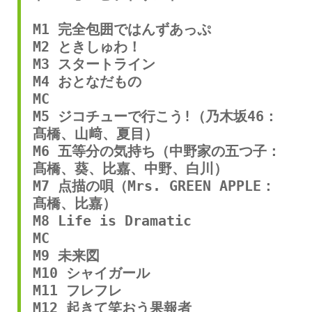
M1 完全包囲ではんずあっぷ
M2 ときしゅわ！
M3 スタートライン
M4 おとなだもの
MC
M5 ジコチューで行こう!（乃木坂46：
髙橋、山﨑、夏目）
M6 五等分の気持ち（中野家の五つ子：
髙橋、葵、比嘉、中野、白川）
M7 点描の唄（Mrs. GREEN APPLE：
髙橋、比嘉）
M8 Life is Dramatic
MC
M9 未来図
M10 シャイガール
M11 フレフレ
M12 起きて笑おう果報者