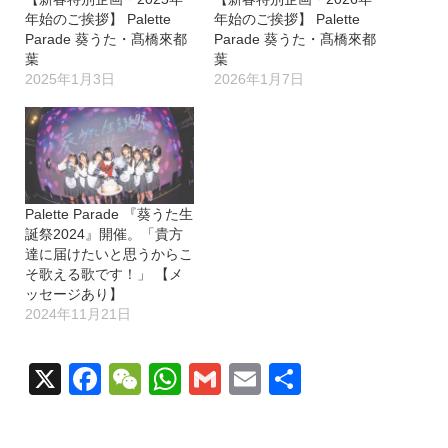
年始のご挨拶】 Palette
年始のご挨拶】 Palette
Parade 葵うた・髙橋來都
Parade 葵うた・髙橋來都
葉
葉
2025年1月3日
2026年1月7日
Palette Parade 『葵うた生
誕祭2024』開催。「貴方
達に届けたいと思うからこ
そ歌える歌です！」 【メ
ッセージあり】
2024年11月21日
X
Facebook
WeChat
WhatsApp
Gmail
Email
共
有