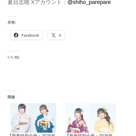
夏目志穂 Xアカウント：
@shiho_parepare
共有:
Facebook
X
いいね:
関連
【新春特別企画・2025年
【新春特別企画・2026年