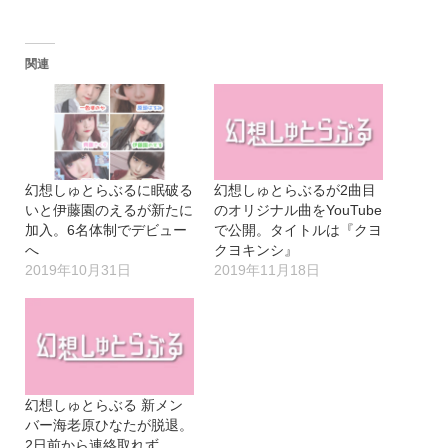
関連
幻想しゅとらぶるに眠破る
幻想しゅとらぶるが2曲目
いと伊藤園のえるが新たに
のオリジナル曲をYouTube
加入。6名体制でデビュー
で公開。タイトルは『クヨ
へ
クヨキンシ』
2019年10月31日
2019年11月18日
幻想しゅとらぶる 新メン
バー海老原ひなたが脱退。
2日前から連絡取れず