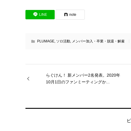
LINE
note
PLUMAGE
,
ソロ活動
,
メンバー加入・卒業・脱退・解雇
らぐけん！ 新メンバー2名発表。2020年
10月1日のファンミーティングか...