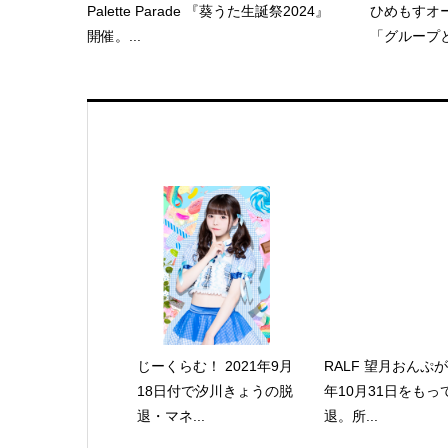
Palette Parade 『葵うた生誕祭2024』
ひめもすオ
開催。...
「グループと
じーくらむ！ 2021年9月
RALF 望月おんぷが
18日付で汐川きょうの脱
年10月31日をもっ
退・マネ...
退。所...