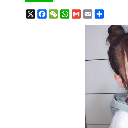
X
Facebook
WeChat
WhatsApp
Gmail
Email
共
有