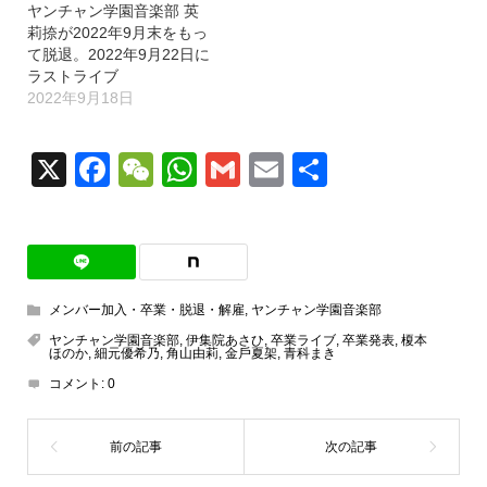
ヤンチャン学園音楽部 英
莉捺が2022年9月末をもっ
て脱退。2022年9月22日に
ラストライブ
2022年9月18日
X
Facebook
WeChat
WhatsApp
Gmail
Email
共
有
メンバー加入・卒業・脱退・解雇
,
ヤンチャン学園音楽部
ヤンチャン学園音楽部
,
伊集院あさひ
,
卒業ライブ
,
卒業発表
,
榎本
ほのか
,
細元優希乃
,
角山由莉
,
金戶夏架
,
青科まき
コメント:
0