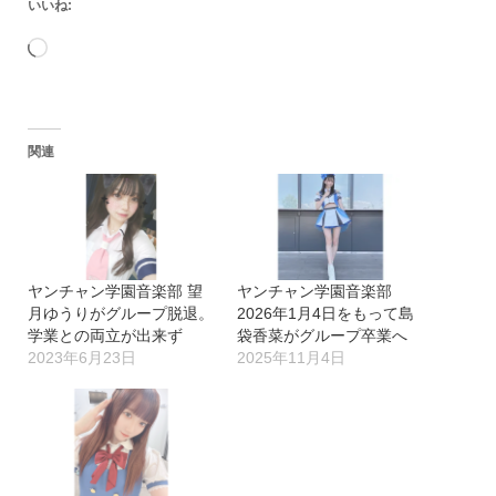
いいね:
読
み
込
関連
み
中…
ヤンチャン学園音楽部 望
ヤンチャン学園音楽部
月ゆうりがグループ脱退。
2026年1月4日をもって島
学業との両立が出来ず
袋香菜がグループ卒業へ
2023年6月23日
2025年11月4日