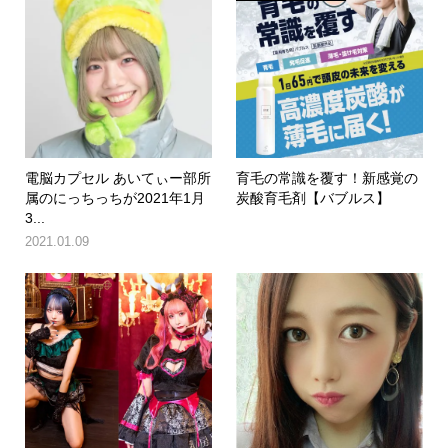
電脳カプセル あいてぃー部所
育毛の常識を覆す！新感覚の
属のにっちっちが2021年1月
炭酸育毛剤【バブルス】
3...
2021.01.09