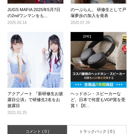
JUGS MAFIA 2025年5月7日
のーぷらん。 研修生として戸
の2ndワンマンをも...
塚夢歩の加入を発表
2025.03.14
2020.07.29
【PR】
アクアノート 『新研修生お披
ヘッドホン・スピーカーな
露目公演』で研修生2名をお
ど、日本で何度もVGP賞を受
披露目
賞！【E...
2021.01.25
コメント ( 0 )
トラックバック ( 0 )