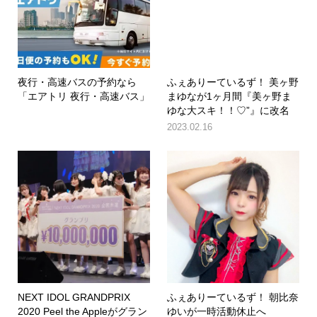
夜行・高速バスの予約なら
ふぇありーているず！ 美ヶ野
「エアトリ 夜行・高速バス」
まゆなが1ヶ月間『美ヶ野ま
ゆな大スキ！！♡”』に改名
2023.02.16
NEXT IDOL GRANDPRIX
ふぇありーているず！ 朝比奈
2020 Peel the Appleがグラン
ゆいが一時活動休止へ