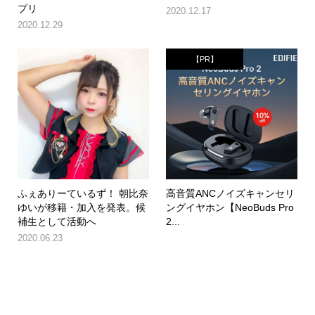
プリ
2020.12.17
2020.12.29
【PR】
ふぇありーているず！ 朝比奈
高音質ANCノイズキャンセリ
ゆいが移籍・加入を発表。候
ングイヤホン【NeoBuds Pro
補生として活動へ
2...
2020.06.23