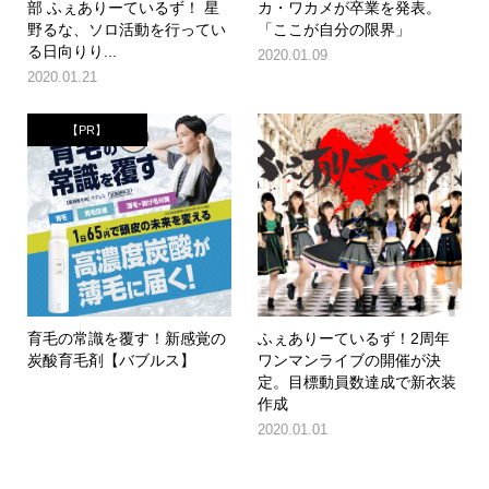
部 ふぇありーているず！ 星
カ・ワカメが卒業を発表。
野るな、ソロ活動を行ってい
「ここが自分の限界」
る日向りり...
2020.01.09
2020.01.21
【PR】
育毛の常識を覆す！新感覚の
ふぇありーているず！2周年
炭酸育毛剤【バブルス】
ワンマンライブの開催が決
定。目標動員数達成で新衣装
作成
2020.01.01