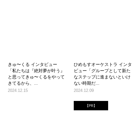
きゅ〜くる インタビュー
ひめもすオーケストラ インタ
「私たちは『絶対夢が叶う』
ビュー「グループとして新た
と思ってきゅ〜くるをやって
なステップに進まないといけ
きてるから、...
ない時期だ...
2024.12.15
2024.12.09
【PR】