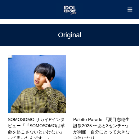
TOP
Original
Original
SOMOSOMO サカイPインタ
Palette Parade 『夏目志穂生
ビュー「『SOMOSOMOは革
誕祭2025 〜あと3センチ〜』
命を起こさないといけない』
が開催「自分にとって大きな
って思ったんです。」
自信になり...