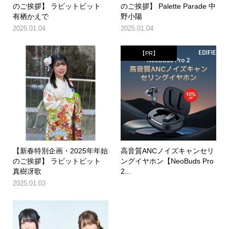
のご挨拶】 ラビットビット
のご挨拶】 Palette Parade 中
有栖かえで
野小陽
2025.01.04
2025.01.04
【PR】
【新春特別企画・2025年年始
高音質ANCノイズキャンセリ
のご挨拶】 ラビットビット
ングイヤホン【NeoBuds Pro
真樹冴歌
2...
2025.01.03