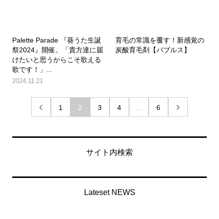
Palette Parade 『葵うた生誕
育毛の常識を覆す！新感覚の
祭2024』開催。「貴方達に届
炭酸育毛剤【バブルス】
けたいと思うからこそ歌える
歌です！」...
2024.11.21
1
2
3
4
…
6


サイト内検索
Lateset NEWS