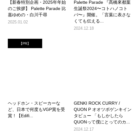
【新春特別企画・2025年年始
Palette Parade 『髙橋來都葉
のご挨拶】 Palette Parade 比
生誕祭2024〜コトハノコト
嘉ゆめの・白川千尋
バ〜』開催。「言葉に表さな
くても伝える...
2025.01.02
2024.12.18
【PR】
ヘッドホン・スピーカーな
GENKI ROCK CURRY /
ど、日本で何度もVGP賞を受
QUON P オオツボゲンキイン
賞！【Edifi...
タビュー 「もしかしたら
QUONって僕にとってのカ...
2024.12.17