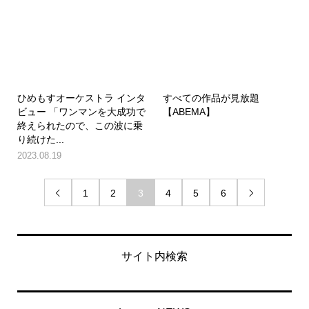
ひめもすオーケストラ インタ
すべての作品が見放題
ビュー 「ワンマンを大成功で
【ABEMA】
終えられたので、この波に乗
り続けた...
2023.08.19
1
2
3
4
5
6


サイト内検索