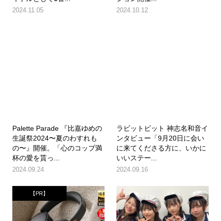
2024.11.05
2024.10.12
Palette Parade 『比嘉ゆめの
ラビットビット 神志名和音イ
生誕祭2024〜夏のわすれも
ンタビュー「9月20日に会い
の〜』開催。「心のコップ満
に来てくださる方に、いかに
杯の愛を貰っ...
いいステー...
2024.09.24
2024.09.16
【PR】