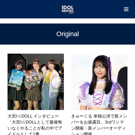
TOP
Original
Original
大宮I☆DOLL インタビュー
きゅ〜くる 単独公演で新メン
「大宮I☆DOLLとして最後悔
バーをお披露目。3rdワンマ
いなくやることが私の中でア
ン開催・新メンバーオーディ
イドルとして1番...
ション開催...