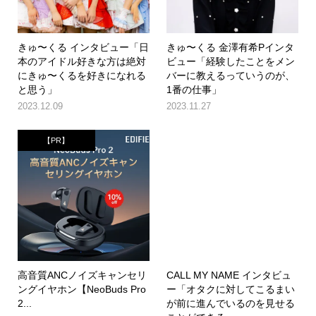
きゅ〜くる インタビュー「日
きゅ〜くる 金澤有希Pインタ
本のアイドル好きな方は絶対
ビュー「経験したことをメン
にきゅ〜くるを好きになれる
バーに教えるっていうのが、
と思う」
1番の仕事」
2023.12.09
2023.11.27
【PR】
高音質ANCノイズキャンセリ
CALL MY NAME インタビュ
ングイヤホン【NeoBuds Pro
ー「オタクに対してこるまい
2...
が前に進んでいるのを見せる