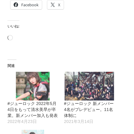
Facebook
X
いいね:
読
み
込
関連
み
中…
#ジューロック 2022年5月
#ジューロック 新メンバー
4日をもって清水美早が卒
4名がプレデビュー。11名
業。新メンバー加入も発表
体制に
2022年4月23日
2021年3月14日