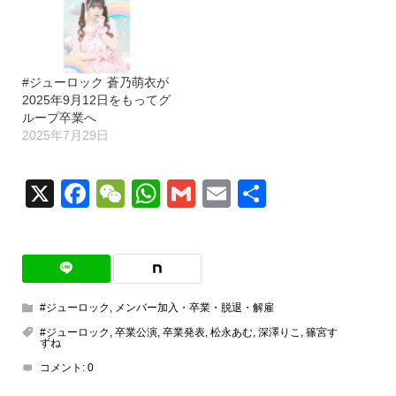
#ジューロック 蒼乃萌衣が
2025年9月12日をもってグ
ループ卒業へ
2025年7月29日
X
Facebook
WeChat
WhatsApp
Gmail
Email
共
有
#ジューロック
,
メンバー加入・卒業・脱退・解雇
#ジューロック
,
卒業公演
,
卒業発表
,
松永あむ
,
深澤りこ
,
篠宮す
ずね
コメント:
0