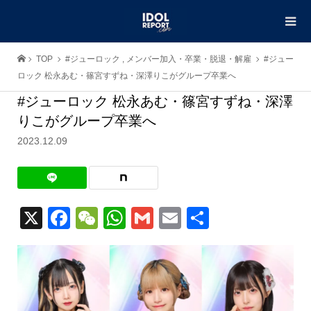
TOP
#ジューロック
,
メンバー加入・卒業・脱退・解雇
#ジュー
ロック 松永あむ・篠宮すずね・深澤りこがグループ卒業へ
#ジューロック 松永あむ・篠宮すずね・深澤
りこがグループ卒業へ
2023.12.09
X
Facebook
WeChat
WhatsApp
Gmail
Email
共
有