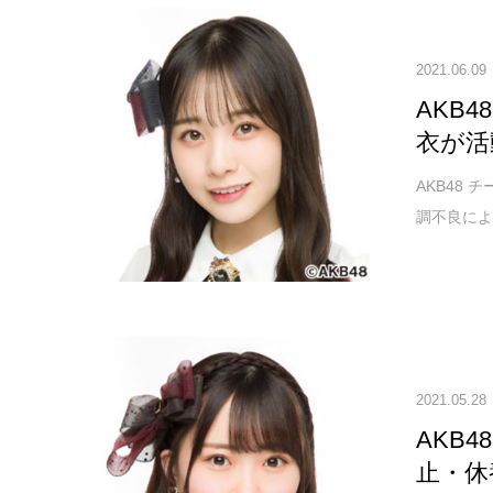
2021.06.09
AKB
衣が活
AKB48
調不良によ
2021.05.28
AKB
止・休