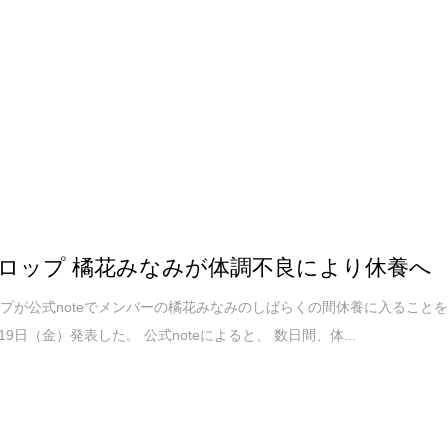
ロップ 橘花みなみが体調不良により休養へ
プが公式noteでメンバーの橘花みなみのしばらくの間休養に入ること
月19日（金）発表した。 公式noteによると、 数日間、体...