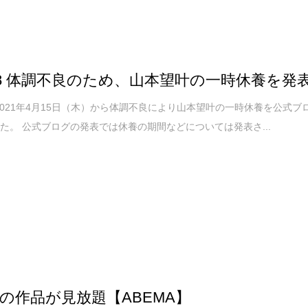
48 体調不良のため、山本望叶の一時休養を発
が2021年4月15日（木）から体調不良により山本望叶の一時休養を公式ブ
た。 公式ブログの発表では休養の期間などについては発表さ...
の作品が見放題【ABEMA】