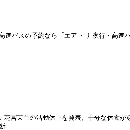
高速バスの予約なら「エアトリ 夜行・高速
rly☆ 花宮茉白の活動休止を発表。十分な休養が
断