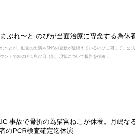
まぷれ〜と のぴが当面治療に専念する為休
れ〜とが、動画の出演やSNSの更新が途絶えているのぴに関して、公
rアカウントで2021年1月27日（水）現状について報告を投稿...
ΣLIC 事故で骨折の為猫宮ねこが休養。月嶋な
者のPCR検査確定迄休演