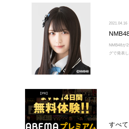
2021.04.16
NMB
NMB48
グで発表し
【PR】
すべて