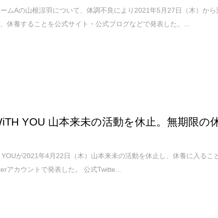
がチームAの山根涼羽について、体調不良により2021年5月27日（木）から
、休養することを公式サイト・公式ブログなどで発表した。...
 WiTH YOU 山本来未の活動を休止。無期限の
iTH YOUが2021年4月22日（木）山本来未の活動を休止し、休養に入るこ
terアカウントで発表した。 公式Twitte...