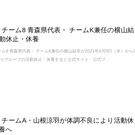
48 チーム8 青森県代表・ チームK兼任の横山結
動休止・休養
 チーム8 青森県代表・ チームK兼任の横山結衣が2021年6月9日（水）から
りグループの活動休止・休養すると公式サイト・公式ブ...
48 チームA・山根涼羽が体調不良により活動休
養へ