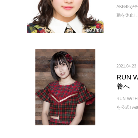
AKB48
動を休止し
2021.04.23
RUN
養へ
RUN W
を公式Twit