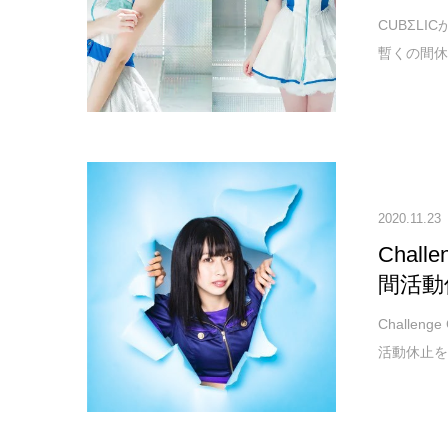
CUBΣL
暫くの間休
2020.11.23
Chal
間活動
Challen
活動休止を発