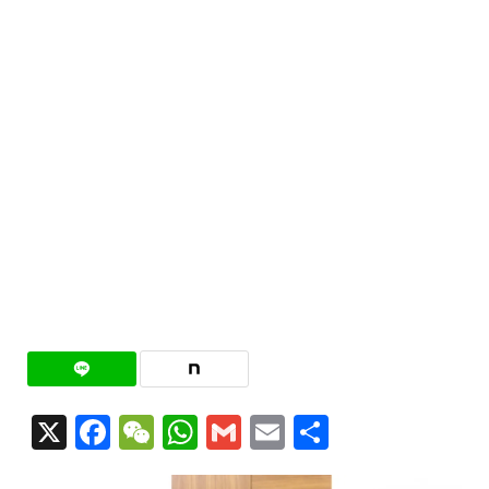
X
Facebook
WeChat
WhatsApp
Gmail
Email
共
有