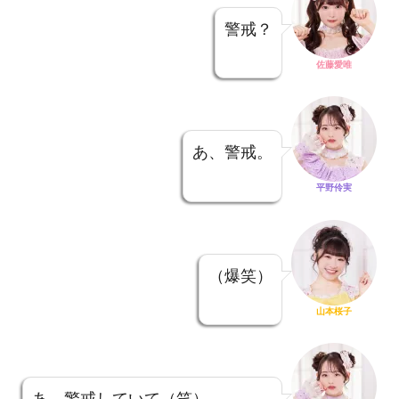
警戒？
佐藤愛唯
あ、警戒。
平野伶実
（爆笑）
山本桜子